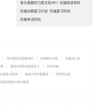
官方真题听力原文及MP3
托福阅读资料
托福长期复习计划
托福复习时间
托福考试时间
考托福好还是雅思好
托福报名流程
托福词汇表
音频
雅思托福有效期是多久
自学托福
托福考点查询
美国大学托福要求
怎样学托福
托福和雅思分数对照表