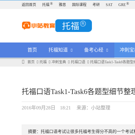
®
®
返回首页
托福
雅思
国际课程
考研
SAT
GRE
首页
托福知道
备考心经
冲刺宝
首页
托福
冲刺宝典
托福口语
托福口语Task1-Task6各
托福口语Task1-Task6各题型细节
2016年09月28日
18:21
来源：小站整理
摘要：托福口语考试让很多托福考生得分不高的一个考试