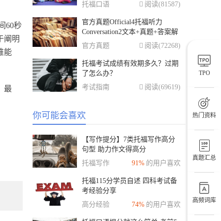
托福口语
阅读(81587)
官方真题Official4托福听力
60秒
Conversation2文本+真题+答案解
于阐明
析
官方真题
阅读(72268)
维能
托福考试成绩有效期多久？过期
TPO
了怎么办？
考试指南
阅读(69619)
。最
你可能会喜欢
热门资料
【写作提分】7类托福写作高分
句型 助力作文得高分
真题汇总
托福写作
91%
的用户喜欢
托福115分学员自述 四科考试备
考经验分享
高频词库
高分经验
74%
的用户喜欢