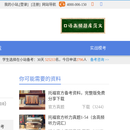
我的小站
,
[登录]
[注册]
网站导航
4000-006-150
载
实战模考
学生选择在小站备考：30天
525213
名，今日申请
2796
人
备考咨询 >>
你可能需要的资料
托福官方备考资料，完整版免费
分享下载
10）
官方真题
下载（3244）
托福官方听力真题1-54（含高频
听力词汇）
。考