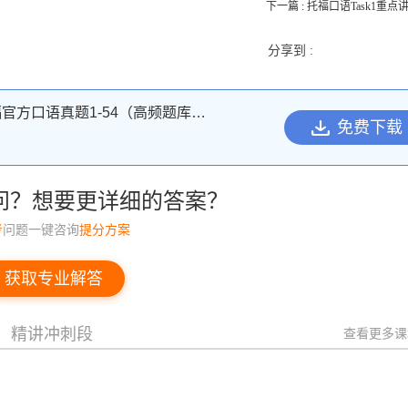
下一篇 : 托福口语Task1重点讲
分享到 :
托福官方口语真题1-54（高频题库+范文文本下载）
免费下载
问？想要更详细的答案？
考
问题一键咨询
提分方案
获取专业解答
精讲冲刺段
查看更多课