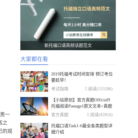
新托福口语高频话题范文
大家都在看
2019托福考试时间安排 预订考位
要趁早！
考试指南
阅读(533286)
【小站原创】官方真题Official9
托福阅读Passage1原文文本+真题
+答案解析
一男一
官方真题
阅读(82816)
话之
托福口语Task1-6最全各类题型详
己的观
细介绍