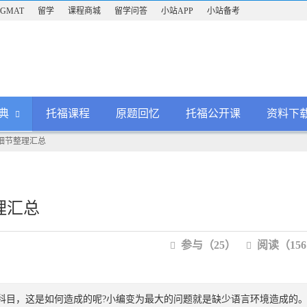
GMAT
留学
课程商城
留学问答
小站APP
小站备考
典
托福课程
原题回忆
托福公开课
资料下
题型细节整理汇总
整理汇总
参与（25）
阅读（156
科目，这是如何造成的呢?小编变为最大的问题就是缺少语言环境造成的