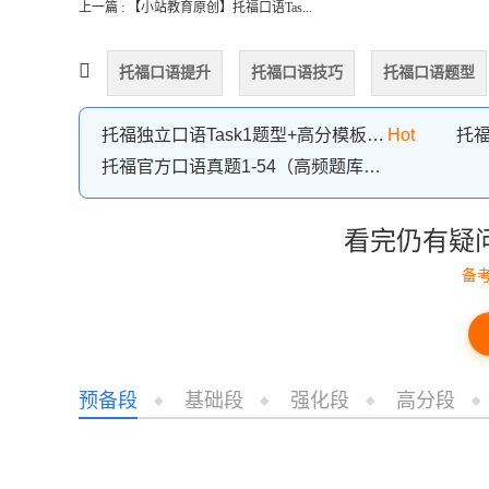
上一篇 : 【小站教育原创】托福口语Tas...
托福口语提升
托福口语技巧
托福口语题型
托福独立口语Task1题型+高分模板资料下载
Hot
托福官方口语真题1-54（高频题库+高分答案）
看完仍有疑
备
预备段
基础段
强化段
高分段