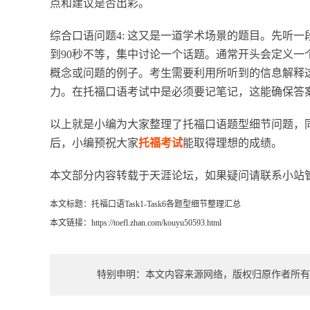
点和建议是否出彩。
综合口语问题4: 这又是一道学术场景的题目。先听一
到90秒不等，集中讨论一个话题。通常开头会定义
概念或问题的例子。考生需要利用所听到的信息解释
力。在托福口语考试中是必须要记笔记，这能确保答
以上就是小编为大家整理了托福口语题型细节问题，
后，小编预祝大家
托福考试
能取得理想的成绩。
本文部分内容转载于天涯论坛，如果疑问请联系小站
本文标题：托福口语Task1-Task6各题型细节整理汇总
本文链接：https://toefl.zhan.com/kouyu50593.html
特别申明：本文内容来源网络，版权归原作者所有