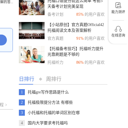
托福口语提分就这么简单 考前5
解的答...
天备考计划完美呈现
能力测评
备考计划
85%
的用户喜欢
【小站原创】官方真题Official42
托福阅读文本及答案解析
在线咨询
（Callisto and Ganymede）
官方真题
91%
的用户喜欢
【托福备考技巧】托福听力提升
光靠刷题是不够的
托福听力
86%
的用户喜欢
日排行
周排行
◆
1
托福gre写作思路是什么
2
托福极限提分方法 有哪些
程
3
小托福和托福的单词区别在哪
4
国内大学要求考托福吗