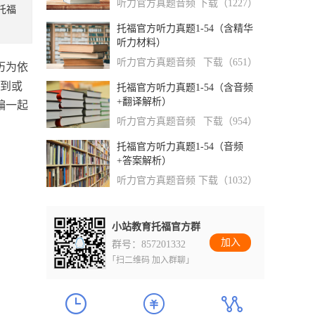
听力官方真题音频
下载（1227）
托福
托福官方听力真题1-54（含精华
听力材料）
听力官方真题音频
下载（651）
历为依
听到或
托福官方听力真题1-54（含音频
+翻译解析）
编一起
听力官方真题音频
下载（954）
托福官方听力真题1-54（音频
+答案解析）
听力官方真题音频
下载（1032）
小站教育托福官方群
加入
群号：857201332
「扫二维码 加入群聊」