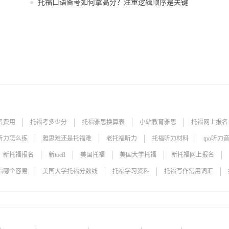
托福口语备考如何拿高分？注重逻辑顺序是关键
名费用
托福考多少分
托福雅思换算表
小站教育雅思
托福网上报名
听力怎么练
雅思难还是托福难
老托福听力
托福听力材料
tpo听力
新托福报名
新toefl
美国托福
美国大学托福
新托福网上报名
福哪个容易
美国大学托福分数线
托福学习资料
托福写作常用词汇