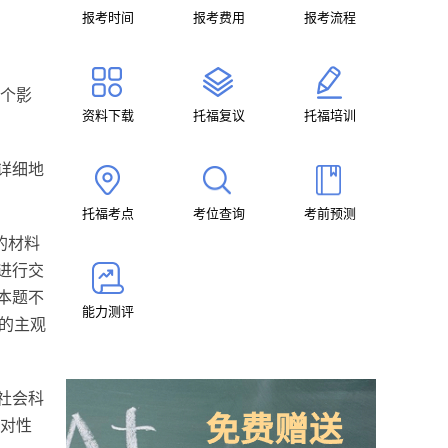
报考时间
报考费用
报考流程
一个影
资料下载
托福复议
托福培训
详细地
托福考点
考位查询
考前预测
的材料
进行交
本题不
能力测评
类的主观
社会科
针对性