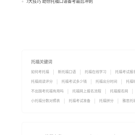
3大技巧 助你托福口语备考最后冲刺
托福关键词
如何考托福
新托福口语
托福在线学习
托福考试报
托福阅读评分
托福考试多少钱
托福出分时间
托福
不出国考托福有用吗
托福网上报名流程
托福报名网
小托福分数对照表
托福考试准备
托福拼分
雅思托