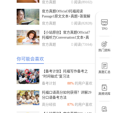
官方真题
阅读(89102)
官方真题Official3托福阅读
Passage1原文文本+真题+答案解
析
官方真题
阅读(82828)
TPO
【小站原创】官方真题Official7
托福听力Conversation1文本+真
题+答案解析
官方真题
阅读(73164)
热门资料
你可能会喜欢
【备考计划】托福写作备考之
真题汇总
“时间轴式”复习法
备考计划
88%
的用户喜欢
托福口语高分如何获得？详解29
高频词库
分口语备考方法
高分经验
87%
的用户喜欢