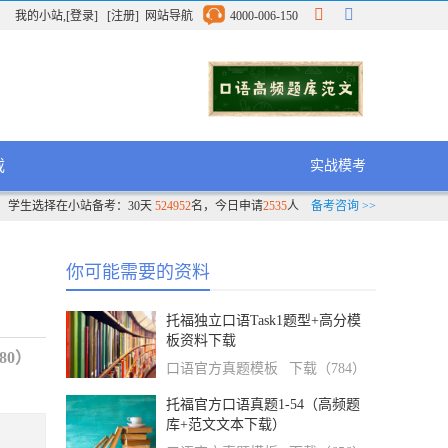
我的小站
,
[登录]
[注册]
网站导航
4000-006-150
载
实战模考
学生选择在小站备考：30天
524952
名，今日申请
2535
人
备考咨询 >>
你可能需要的资料
托福独立口语Task1题型+高分模
板资料下载
80）
口语官方真题模板
下载（784）
托福官方口语真题1-54（高频题
库+范文文本下载）