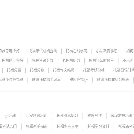
和雅思哪个好
托福考试成绩查询
托福在线学习
小站教育雅思
如何
托福网上报名
托福考试分数
老托福听力
托福什么时候考
不出国
托福分值
托福分数
托福作文结尾
托福考试价格
托福口语时
思难还是托福难
雅思托福哪个容易
雅思托福gre
雅思托福成绩对照表
gre培训
西安雅思培训
长沙雅思培训
雅思写作
武汉雅思培训
国际课程
toefl考试费用
雅思词汇
托福词汇
创意礼物
福考试入门
托福新手指南
托福备考攻略
托福学习资料
托福备考
上海雅思培训
北京雅思培训