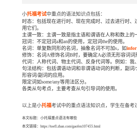
小
托福考试
中重点的语法知识点包括：
时态：包括现在进行时、现在完成时、过去进行时、
用它们。
主谓一致：主谓一致是指主语和谓语在人称和数上的
冠词：不定冠词a和an的使用，定冠词the的使用。
名词：单复数同形的名词，抽象名词不可加s，如
info
修饰：名词A修饰名词B时，要确定A必须无形容词
代词：人称代词、物主代词、反身代词等。例如：我
句法结构：包括谓语动词和非谓语动词的判断，副词/
形容词/副词的应用。
限定词如some/any等用法区分。
各类从句考点，主要考查从句引导词的使用。
以上是小
托福
考试中的重点语法知识点，学生在备考
本文标题：小托福重点语法有哪些
本文链接：https://toefl.zhan.com/gaofen107455.html