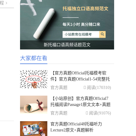
程
新托福口语高频话题范文
大家都在看
【官方真题Official托福模考软
件】官方真题Official1-54完整托
福模考软件配套资料汇总
官方真题
阅读(170310)
【小站原创】官方真题Official7
托福阅读Passage1原文文本+真题
+答案解析
官方真题
阅读(91076)
官方真题Official48托福听力
Lecture2原文+真题解析