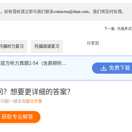
，如有侵权请立即与我们联系
contactus@zhan.com
，我们将及时处理。
下一篇 : 托福考
分享到 :
托福听力复习
托福阅读复习
托福官方听力真题1-54（含高频听力词汇）
免费下载
问？想要更详细的答案？
考
问题一键咨询
提分方案
获取专业解答