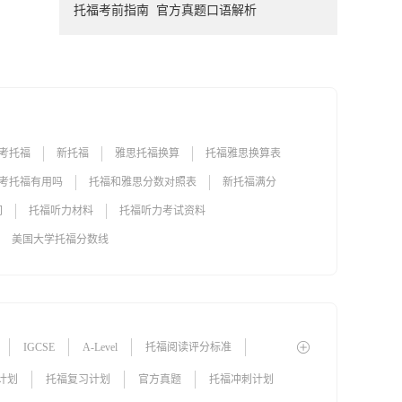
托福考前指南
官方真题口语解析
考托福
新托福
雅思托福换算
托福雅思换算表
考托福有用吗
托福和雅思分数对照表
新托福满分
间
托福听力材料
托福听力考试资料
美国大学托福分数线
IGCSE
A-Level
托福阅读评分标准
郑州雅思培训
深圳雅思培训
广州雅思培训
计划
托福复习计划
官方真题
托福冲刺计划