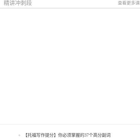
精讲冲刺段
查看更多课
【托福写作提分】你必须掌握的37个高分副词