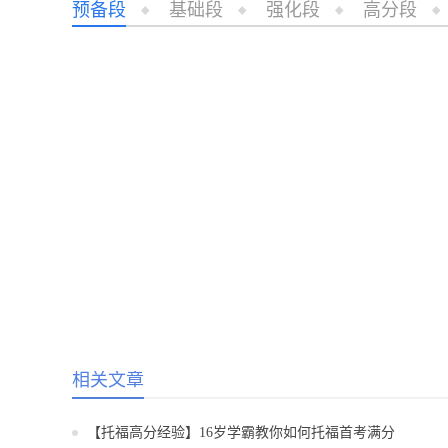
预备段
基础段
强化段
高分段
相关文章
【托福高分经验】16岁学霸教你如何托福首考满分