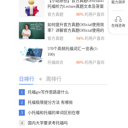
【小站原创】官方真题Official41
能力测评
托福听力Lecture真题文本及答案
解析
官方真题
80%
的用户喜欢
如何提升官方真题Official使用效
在线咨询
率？详解官方真题Official使用的
四个阶段
官方真题
94%
的用户喜欢
570个高频托福词汇一览表(1-
100)
托福综合
80%
的用户喜欢
日排行
周排行
◆
1
托福gre写作思路是什么
2
托福极限提分方法 有哪些
3
小托福和托福的单词区别在哪
4
国内大学要求考托福吗