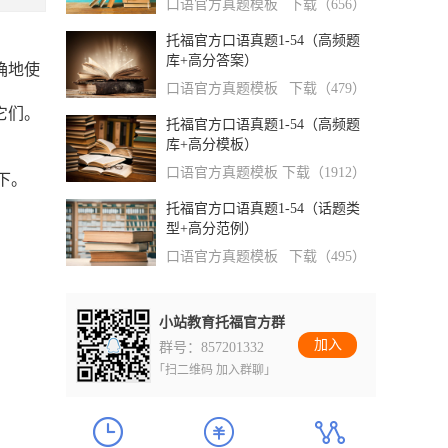
口语官方真题模板
下载（656）
托福官方口语真题1-54（高频题
库+高分答案）
确地使
口语官方真题模板
下载（479）
它们。
托福官方口语真题1-54（高频题
库+高分模板）
口语官方真题模板
下载（1912）
下。
托福官方口语真题1-54（话题类
型+高分范例）
口语官方真题模板
下载（495）
小站教育托福官方群
加入
群号：857201332
「扫二维码 加入群聊」