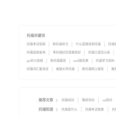
托福关键词
托福考试官网
新托福听力
什么是雅思和托福
托福
托福成绩查询
考托福好还是雅思好
托福口语怎么练
tpo听力音频
新托福报名
toefl报名费
托福学习资料
托福词汇量测试
美国大学托福
新托福网上报名
雅
推荐文章
托福培训
雅思培训
sat培训
托福听力题型
AP课程
IB课程
托福知道
托福是什么
托福考试政策
托
成都雅思培训
福州雅思培训