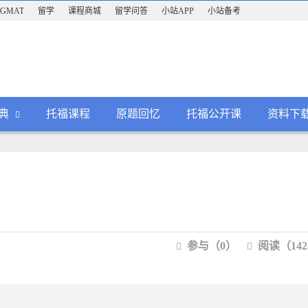
GMAT
留学
课程商城
留学问答
小站APP
小站备考
典
托福课程
原题回忆
托福公开课
资料下
参与（0）
阅读（142